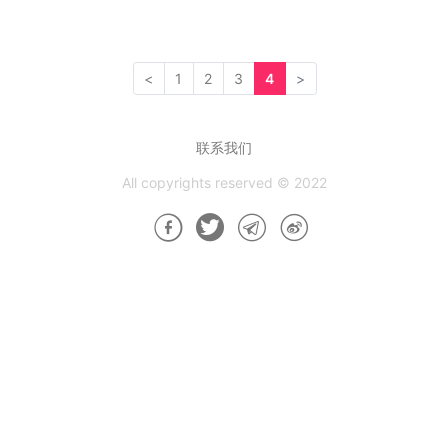
<
1
2
3
4
>
联系我们
All copyrights reserved © 2022