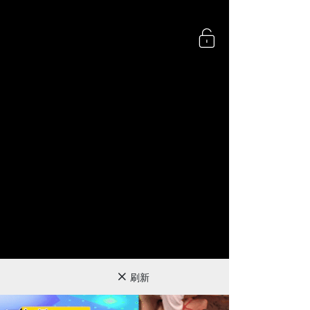
360P
刷新