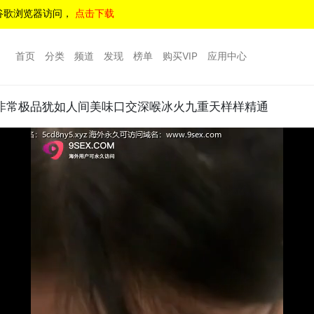
谷歌浏览器访问，
点击下载
首页
分类
频道
发现
榜单
购买VIP
应用中心
非常极品犹如人间美味口交深喉冰火九重天样样精通