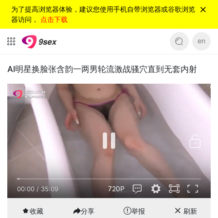
为了提高浏览器体验，建议您使用手机自带浏览器或谷歌浏览
器访问，
点击下载
en
Al明星换脸张含韵一两男轮流激战骚穴直到无套内射
720P
00:00
/
35:09
收藏
分享
举报
刷新