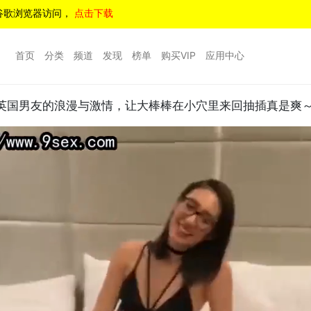
谷歌浏览器访问，
点击下载
首页
分类
频道
发现
榜单
购买VIP
应用中心
Minx与英国男友的浪漫与激情，让大棒棒在小穴里来回抽插真是爽